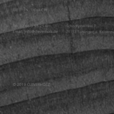
GET IN TOUCH:
Tel: 07 66 3 93 25 0
Schochenwinkel 9
Email:
info@cleverholz.de
79353 Bahlingen a. Kaiserstu
© 2019 CLEVERHOLZ